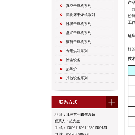
产
真空干燥机系列
Y
流化床干燥机系列
粉
工
沸腾干燥机系列
将
盘式干燥机系列
适
滚筒干燥机系列
本
好
专用烘箱系列
技术
除尘设备
热风炉
其他设备系列
联系方式
地 址：江苏常州市焦溪镇
联系人：范先生
手 机：13606118061 13801500155
电 话：0519-88906680