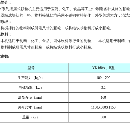
品简介：
K系列摇摆式颗粒机主要适用于医药、化工、食品等工业中制造各种规格的颗粒
碎凝结成块状的干料。物料接触处均采用不锈钢材料制作，外型美观大方，清洗
作原理：
搅拌好的物料制成所需尺寸的颗粒，或将结块状物料打成小颗粒。
应物料：
机适用于制药、化工、食品、固体饮料等行业的制粒。 本机适用于制药、食
的物料制成所需尺寸的颗粒，或将结块状物料打成小颗粒。
参数:
型号
YK160A、B型
生产能力（kg/h）
100
－200
电机功率（kw）
2.2
滚筒直径（mm）
160
外形尺寸（mm）
1150X680X1150
重量（kg）
300