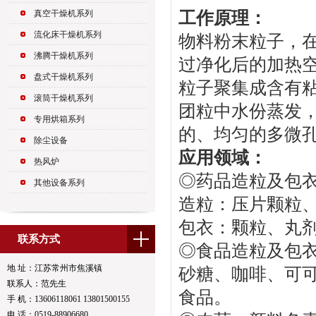
工作原理：
真空干燥机系列
流化床干燥机系列
物料粉末粒子，
沸腾干燥机系列
过净化后的加热
盘式干燥机系列
粒子聚集成含有
滚筒干燥机系列
团粒中水份蒸发
专用烘箱系列
的、均匀的多微
除尘设备
应用领域：
热风炉
◎药品造粒及包
其他设备系列
造粒：压片颗粒
包衣：颗粒、丸剂
联系方式
◎食品造粒及包
地 址：江苏常州市焦溪镇
砂糖、咖啡、可
联系人：范先生
食品。
手 机：13606118061 13801500155
电 话：0519-88906680