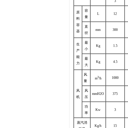
3
容
原
L
12
量
料
容
直
mm
300
器
径
最
生
Kg
1.5
小
产
能
最
Kg
4.5
力
大
风
3
1000
m
/h
量
风
风
mmH2O
375
机
压
功
Kw
3
率
蒸汽消
Kg/h
15