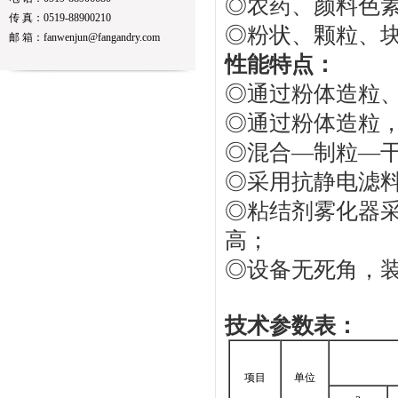
◎农药、颜料色
传 真：0519-88900210
◎粉状、颗粒、
邮 箱：fanwenjun@fangandry.com
性能特点：
◎通过粉体造粒
◎通过粉体造粒
◎混合—制粒—干
◎采用抗静电滤
◎粘结剂雾化器
高；
◎设备无死角，
技术参数表：
项目
单位