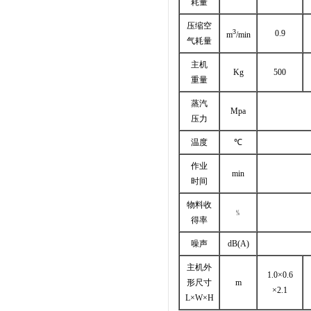
耗量
压缩空
3
0.9
m
/min
气耗量
主机
Kg
500
重量
蒸汽
Mpa
压力
温度
℃
作业
min
时间
物料收
﹪
得率
噪声
dB(A)
主机外
1.0×0.6
形尺寸
m
×2.1
L×W×H