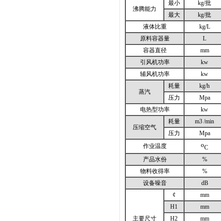
最小
kg/批
沸腾能力
最大
kg/批
液体比重
kg/L
原料容器量
L
容器直径
mm
引风机功率
kw
辅风机功率
kw
耗量
kg/h
蒸汽
压力
Mpa
电热型功率
kw
耗量
m3 /min
压缩空气
压力
Mpa
o
作业温度
C
产品水份
%
物料收得率
%
设备噪音
dB
¢
mm
H1
mm
主要尺寸
H2
mm