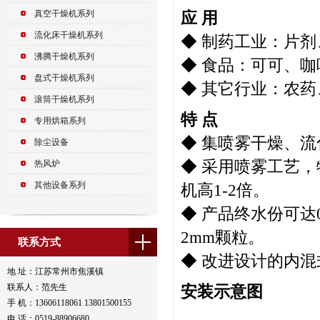
真空干燥机系列
应 用
流化床干燥机系列
◆ 制药工业：片
沸腾干燥机系列
◆ 食品：可可、
盘式干燥机系列
◆ 其它行业：农
滚筒干燥机系列
特 点
专用烘箱系列
◆ 集喷雾干燥、
除尘设备
◆ 采用喷雾工艺
热风炉
其他设备系列
机高1-2倍。
◆ 产品终水份可达0
2mm颗粒。
联系方式
◆ 改进设计的内混
地 址：江苏常州市焦溪镇
联系人：范先生
安装示意图
手 机：13606118061 13801500155
电 话：0519-88906680